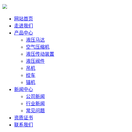
网站首页
走进我们
产品中心
液压马达
空气压缩机
液压传动装置
液压阀件
吊机
绞车
锚机
新闻中心
公司新闻
行业新闻
常见问题
资质证书
联系我们