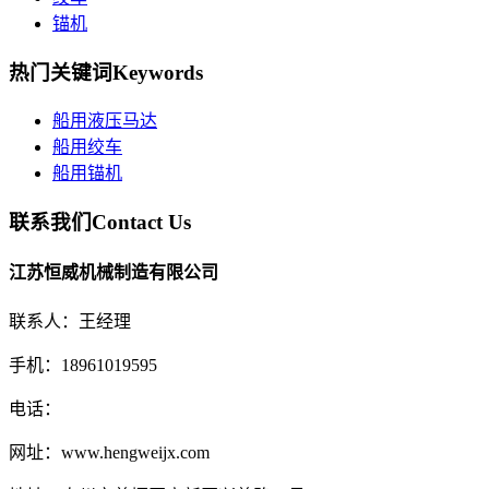
锚机
热门关键词
Keywords
船用液压马达
船用绞车
船用锚机
联系我们
Contact Us
江苏恒威机械制造有限公司
联系人：王经理
手机：18961019595
电话：
网址：www.hengweijx.com