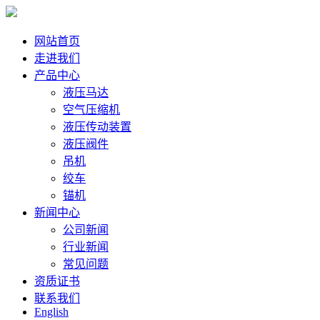
网站首页
走进我们
产品中心
液压马达
空气压缩机
液压传动装置
液压阀件
吊机
绞车
锚机
新闻中心
公司新闻
行业新闻
常见问题
资质证书
联系我们
English